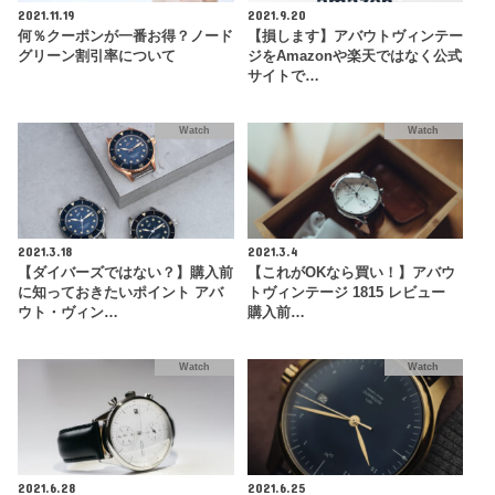
2021.11.19
2021.9.20
何％クーポンが一番お得？ノード
【損します】アバウトヴィンテー
グリーン割引率について
ジをAmazonや楽天ではなく公式
サイトで…
Watch
Watch
2021.3.18
2021.3.4
【ダイバーズではない？】購入前
【これがOKなら買い！】アバウ
に知っておきたいポイント アバ
トヴィンテージ 1815 レビュー
ウト・ヴィン…
購入前…
Watch
Watch
2021.6.28
2021.6.25