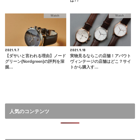
は??
Watch
Watch
2021.9.7
2021.9.18
【ダサいと言われる理由】ノード
実物見るならこの店舗！アバウト
グリーン(Nordgreen)の評判を深
ヴィンテージの店舗はどこ？サイ
掘…
トから購入す…
人気のコンテンツ