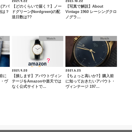
2021.9.22
2023.10.22
 (アバ
【どのくらいで届く？】ノー
【写真で解説】About
判は？
ドグリーン(Nordgreen)の配
Vintage 1960 レーシングクロ
送日数は??
ノグラ…
ch
Watch
Watch
2021.9.20
2021.6.25
前に
【損します】アバウトヴィン
【ちょっと高いか?】購入前
ト・ヴ
テージをAmazonや楽天では
に知っておきたいアバウト・
なく公式サイトで…
ヴィンテージ 197…