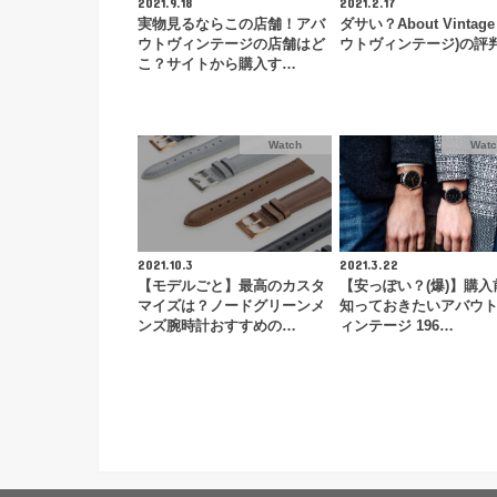
2021.9.18
2021.2.17
実物見るならこの店舗！アバ
ダサい？About Vintage
ウトヴィンテージの店舗はど
ウトヴィンテージ)の評
こ？サイトから購入す…
Watch
Wat
2021.10.3
2021.3.22
【モデルごと】最高のカスタ
【安っぽい？(爆)】購入
マイズは？ノードグリーンメ
知っておきたいアバウ
ンズ腕時計おすすめの…
ィンテージ 196…