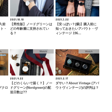
2021.10.10
2021.3.22
入前
【男性版】ノードグリーンは
【安っぽい？(爆)】購入前に
ウト・
どの年齢層に支持されてい
知っておきたいアバウト・ヴ
る？
ィンテージ 196…
ch
Watch
Watch
2021.9.22
2021.2.17
【どのくらいで届く？】ノー
ダサい？About Vintage (アバ
ングクロ
ドグリーン(Nordgreen)の配
ウトヴィンテージ)の評判は？
送日数は??