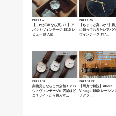
2021.3.4
2021.6.25
【これがOKなら買い！】ア
【ちょっと高いか?】購
バウトヴィンテージ 1815 レ
に知っておきたいアバ
ビュー 購入前…
ヴィンテージ 197…
Watch
Wat
2021.9.18
2023.10.22
実物見るならこの店舗！アバ
【写真で解説】About
ウトヴィンテージの店舗はど
Vintage 1960 レーシ
こ？サイトから購入す…
ノグラ…